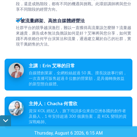
段，還是成熟階段，都有不同的機遇與挑戰。此環節講師將與您分
享不同階段的經營方向。
不被流量綁架、高效自媒體經營法
社群平台的競爭越演激烈，難以一直獲得高流量該怎麼辦？流量越
來越貴，廣告成本無法負擔該如何是好？艾琳將與您分享，如何實
踐不再依賴任何平台演算法和流量，通過建立屬於自己的社群，實
現千萬銷售的方法。
主講：Erin 艾琳的日常
自媒體創業家，全網粉絲超過 50 萬。擅長說故事行銷，
一次直播可販售超過 8 位數的營業額，是具備轉換效益
的新型態自媒體。
主持人：Chacha 何雪欣
資深 KOL 經紀人，旗下培訓多位來自亞洲各國的創作者
及藝人，1 年安排超過 300 個廣告案，是 KOL 變現的資
深戰略師。
Thursday, August 6 2026, 6:15 AM