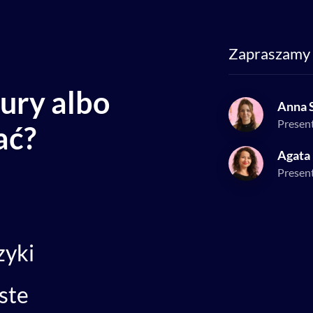
Zapraszamy 
ury albo
Anna 
Presen
ać?
Agata
Presen
zyki
oste