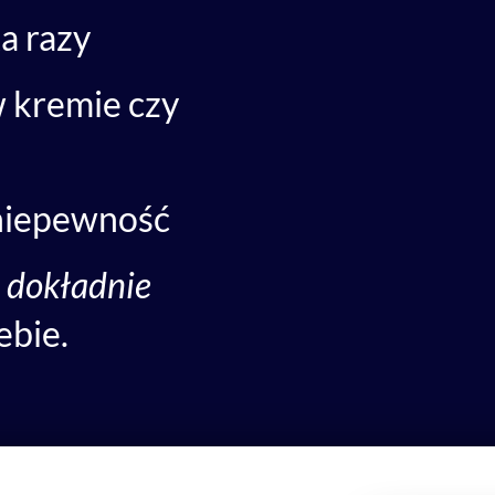
a razy
w kremie czy
 niepewność
o dokładnie
ebie.