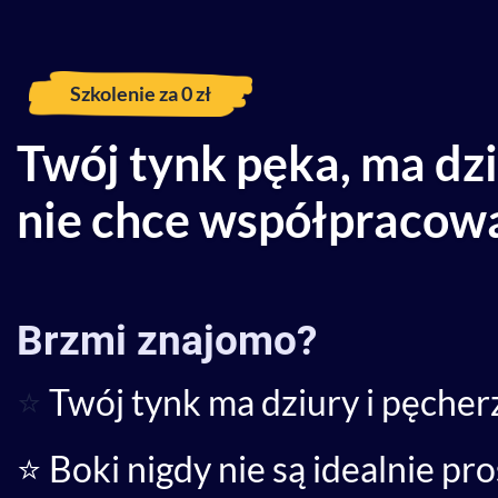
Szkolenie za 0 zł
Twój tynk pęka, ma dzi
nie chce współpracow
Brzmi znajomo?
⭐
Twój tynk ma dziury i pęcher
⭐ Boki nigdy nie są idealnie pr