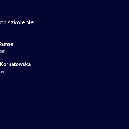
na szkolenie:
Samsel
ter
 Kornatowska
ter