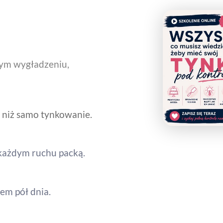
zym wygładzeniu,
 niż sam
o tynkowanie.
dym ruchu packą.​​​​​​​
tem pół dnia.