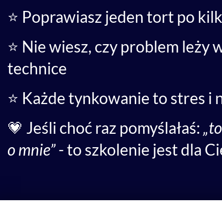
⭐ Poprawiasz jeden tort po kilk
⭐ Nie wiesz, czy problem leży 
technice
⭐ Każde tynkowanie to stres i
💗 Jeśli choć raz pomyślałaś:
„t
o mnie”
- to szkolenie jest dla Ci