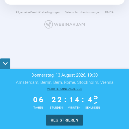
Allgemeine Geschäftsbedingungen
Datenschutzbestimmungen
DMCA
Donnerstag, 13 August 2026, 19:30
Amsterdam, Berlin, Bern, Rome, Stockholm, Vienna
0
6
MEHR TERMINE ANZEIGEN
2
2
1
4
4
5
0
6
2
2
:
1
4
:
4
6
TAGEN
STUNDEN
MINUTEN
SEKUNDEN
REGISTRIEREN