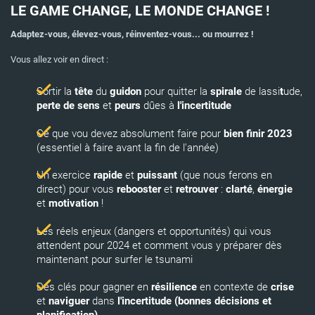
LE GAME CHANGE, LE MONDE CHANGE !
Adaptez-vous, élevez-vous, réinventez-vous... ou mourrez !
​​​​​​​Vous allez voir en direct :
Sortir la
tête
du
guidon
pour quitter la
spirale
de lassi
t
ude,
perte de sens
et
peurs
dûes à
l'incertitude
Ce que vou devez absolument faire pour
bien finir 2023
(essentiel à faire avant la fin de l'année)
Un exercice
rapide
et
puissant
(que nous ferons en
direct) pour vous
rebooster
et
retrouver
:
clarté
,
énergie
et
motivation
!
Les réels enjeux (dangers et opportunités) qui vous
attendent pour 2024 et comment vous y préparer dès
maintenant pour surfer le tsunami
Des clés pour gagner en
résilience
en contexte de
crise
et
naviguer
dans
l'incertitude (bonnes décisions et