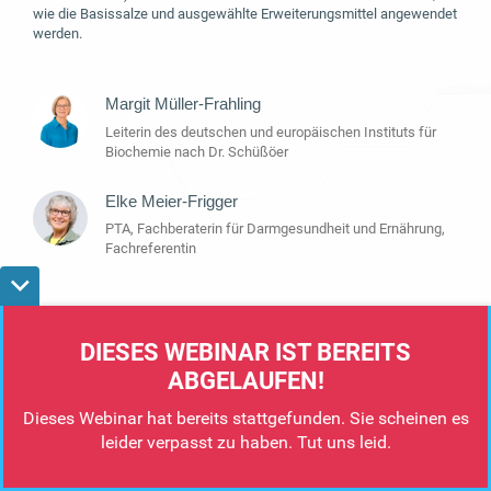
wie die Basissalze und ausgewählte Erweiterungsmittel angewendet
werden.
Margit Müller-Frahling
Leiterin des deutschen und europäischen Instituts für
Biochemie nach Dr. Schüßöer
Elke Meier-Frigger
PTA, Fachberaterin für Darmgesundheit und Ernährung,
Fachreferentin
Amsterdam, Berlin, Bern, Rome, Stockholm, Vienna
0
0
0
0
0
0
0
0
DIESES WEBINAR IST BEREITS
Allgemeine Geschäftsbedingungen
Datenschutzbestimmungen
DMCA
0
0
0
0
:
0
0
:
0
0
ABGELAUFEN!
TAGEN
STUNDEN
MINUTEN
SEKUNDEN
Dieses Webinar hat bereits stattgefunden. Sie scheinen es
leider verpasst zu haben. Tut uns leid.
REGISTRIEREN