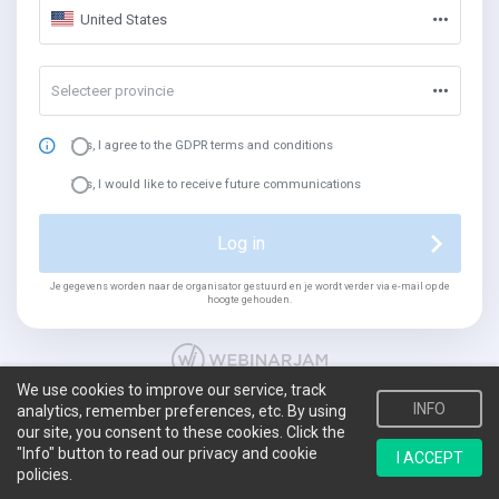
United States
Selecteer provincie
Yes, I agree to the GDPR terms and conditions
Yes, I would like to receive future communications
Log in
Je gegevens worden naar de organisator gestuurd en je wordt verder via e-mail op de
hoogte gehouden.
We use cookies to improve our service, track
INFO
analytics, remember preferences, etc. By using
our site, you consent to these cookies. Click the
"Info" button to read our privacy and cookie
I ACCEPT
policies.