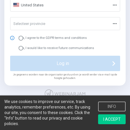
United States
Selecteer provincie
Yes, I agree to the GDPR terms and conditions
Yes, I would like to receive future communications
Log in
Je gegevens worden naar de organisator gestuurd en je wordt verder via e-mail op de
hoogte gehouden.
We use cookies to improve our service, track
INFO
analytics, remember preferences, etc. By using
our site, you consent to these cookies. Click the
"Info" button to read our privacy and cookie
I ACCEPT
policies.