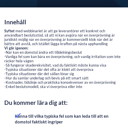
Innehåll
Syftet
med webbinariet är att ge leverantörer ett konkret och
användbart beslutsstöd, så att ni kan avgöra när en överprövning är
juridiskt möjlig när en överprövning är kommersiellt klok när det är
bättre att avstå, och istället lägga kraften på nästa upphandling ​​​​​​​
Vi går igenom:
-När kan en domstol ändra ett tilldelningsbeslut
-Vanliga fel som kan bära en överprövning, och vanlig irritation som inte
räcker hela vägen
-Så fungerar skaderekvisitet, vad du faktiskt måste kunna visa
-Typiska situationer där det ofta är klokt att överpröva
-Typiska situationer där det sällan lönar sig
-Hur du samlar underlag och bevis på ett smart sätt
-Kostnader, tidslinje och praktiska konsekvenser av en överprövning
​​​​​​​-Enkel beslutsmodell, ska vi överpröva eller inte​​​​​​​
Du kommer lära dig att:
Känna till vilka typiska fel som kan leda till att en
domstol faktiskt ingriper