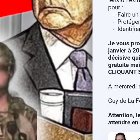
tension ext
pour :
- Faire un p
- Protéger 
- Identifie
Je vous pro
janvier à 2
décisive qu
gratuite ma
CLIQUANT 
À mercredi e
Guy de La Fo
Attention, l
attendre en