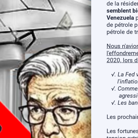
de la résid
semblent bi
Venezuela
p
de pétrole 
pétrole de 
Nous n'avio
l'effondrem
2020, lors d
√. La Fed 
l'inflatio
√. Comment 
agression
√. Les banqu
Les prochai
Les fortune