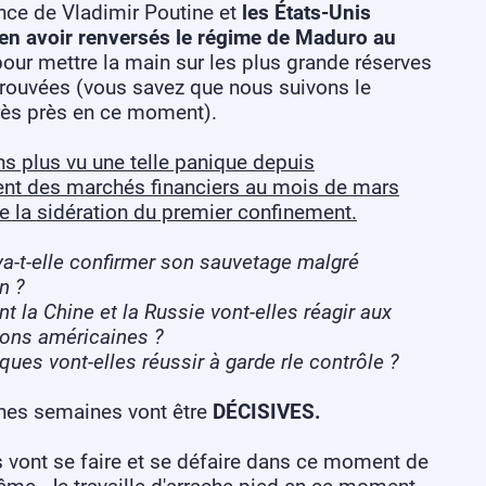
ence de Vladimir Poutine et
les États-Unis
en avoir renversés le régime de Maduro au
our mettre la main sur les plus grande réserves
prouvées (vous savez que nous suivons le
très près en ce moment).
ns plus vu une telle panique depuis
ent des marchés financiers au mois de mars
e la sidération du premier confinement.
va-t-elle confirmer son sauvetage malgré
n ?
la Chine et la Russie vont-elles réagir aux
s américaines ?
es vont-elles réussir à garde rle contrôle ?
nes semaines vont être
DÉCISIVES.
s vont se faire et se défaire dans ce moment de