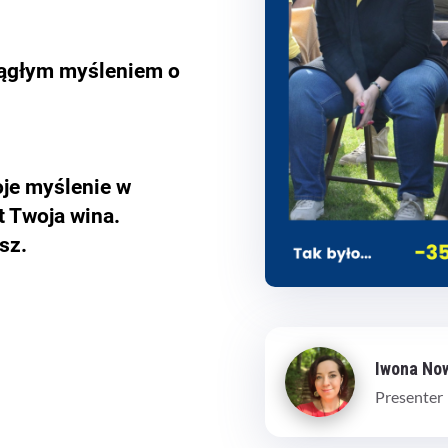
iągłym myśleniem o
Twoje myślenie w
t Twoja wina.
asz.
Iwona No
Presenter