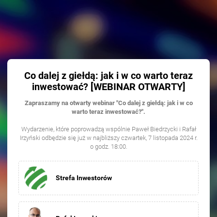
Co dalej z giełdą: jak i w co warto teraz
inwestować? [WEBINAR OTWARTY]
Zapraszamy na otwarty webinar "Co dalej z giełdą: jak i w co
warto teraz inwestować?".
Wydarzenie, które poprowadzą wspólnie Paweł Biedrzycki i Rafał
Irzyński odbędzie się już w najbliższy czwartek, 7 listopada 2024 r.
o godz. 18:00.
Strefa Inwestorów