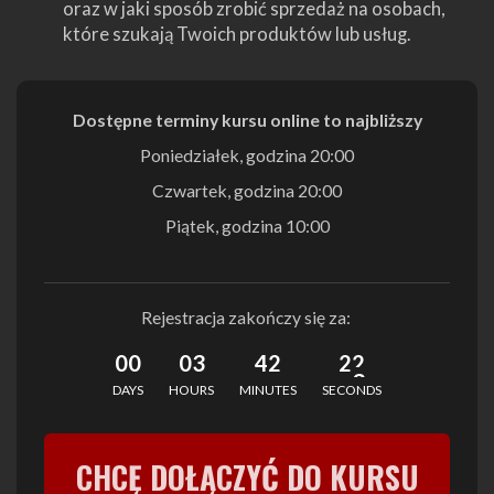
oraz w jaki sposób zrobić sprzedaż na osobach,
które szukają Twoich produktów lub usług.
Dostępne terminy kursu online to najbliższy
Poniedziałek, godzina 20:00
Czwartek, godzina 20:00
Piątek, godzina 10:00
Rejestracja zakończy się za:
0
0
0
3
4
2
2
2
3
DAYS
HOURS
MINUTES
SECONDS
CHCĘ DOŁĄCZYĆ DO KURSU