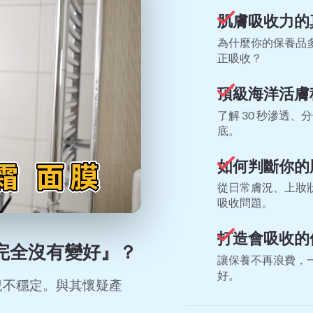
肌膚吸收力的
為什麼你的保養品
正吸收？
頂級海洋活膚
了解 30 秒滲透
底。
如何判斷你的
從日常膚況、上妝
吸收問題。
Remaining
Time
打造會吸收的
完全沒有變好』？
讓保養不再浪費，
好。
況不穩定。與其懷疑產