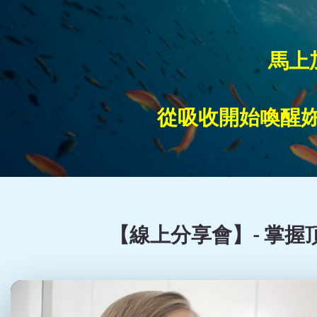
​​​
從吸收開始喚醒
【線上分享會】- 掌