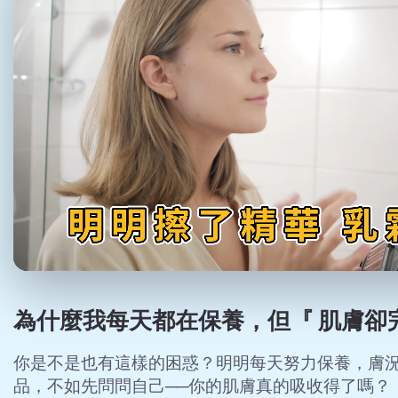
Loaded
:
Progress
:
0%
0%
為什麼我每天都在保養，但『 肌膚卻
你是不是也有這樣的困惑？明明每天努力保養，膚
品，不如先問問自己──你的肌膚真的吸收得了嗎？