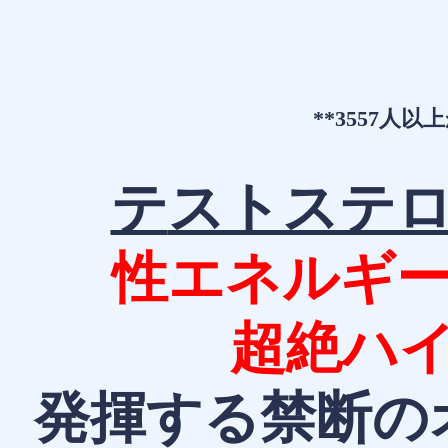
**3557人
テ
ストステロ
性エネルギ
超絶ハ
​​​​発揮する