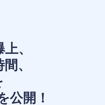
爆上、
4時間、
を
術を公開！