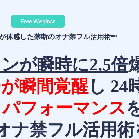
Free Webinar
以上が体感した禁断のオナ禁フル活用術**
ンが瞬時に2.5倍
ーが瞬間覚醒
し 2
イパフォーマンス
禁断のオナ禁フル活用