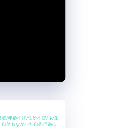
者/年齢不詳/住所不定/ 女性
、自信もなかった自慰行為に