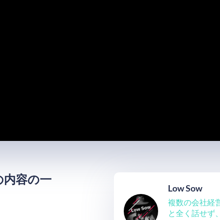
の内容の一
Low Sow
複数の会社経営
と全く話せず