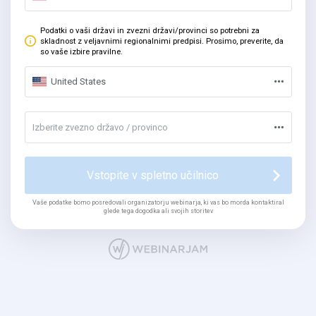
Podatki o vaši državi in zvezni državi/provinci so potrebni za
skladnost z veljavnimi regionalnimi predpisi. Prosimo, preverite, da
so vaše izbire pravilne.
United States
Izberite zvezno državo / provinco
Vstopite v spletno učilnico
Vaše podatke bomo posredovali organizatorju webinarja, ki vas bo morda kontaktiral
glede tega dogodka ali svojih storitev