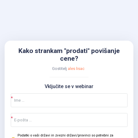
Kako strankam "prodati" povišanje
cene?
Gostitelj
ales lisac
Vključite se v webinar
Podatki o vaši državi in zvezni državi/provinci so potrebni za