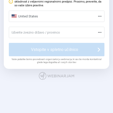
skladnost z veljavnimi regionalnimi predpisi. Prosimo, preverite, da
so vaše izbire pravilne.
United States
Izberite zvezno državo / provinco
Vstopite v spletno učilnico
Vaše podatke bomo posredovali organizatorju webinarja, ki vas bo morda kontaktiral
glede tega dogodka ali svojih storitev