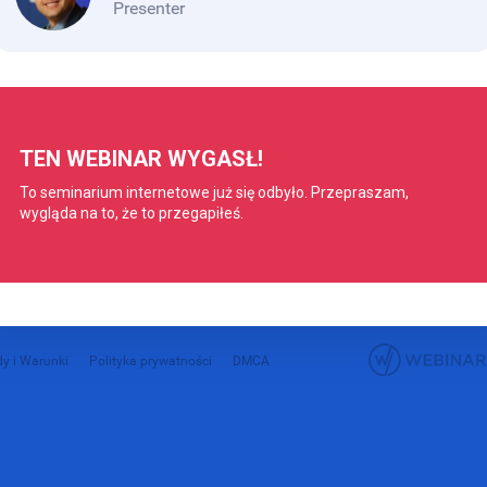
Presenter
y i Warunki
Polityka prywatności
DMCA